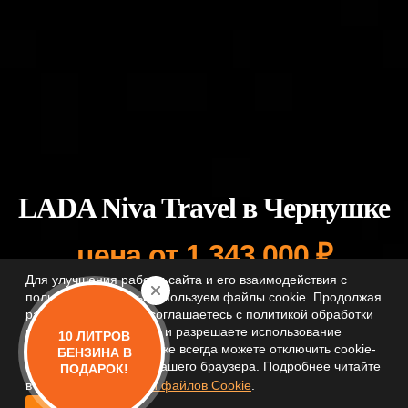
LADA Niva Travel в Чернушке
цена от 1 343 000 ₽
Для улучшения работы сайта и его взаимодействия с
пользователями мы используем файлы cookie. Продолжая
работу с сайтом, вы соглашаетесь с политикой обработки
персональный данных и разрешаете использование
10 ЛИТРОВ
Рассчитать кредит
cookie-файлов. Вы также всегда можете отключить cookie-
БЕНЗИНА В
файлы в настройках Вашего браузера. Подробнее читайте
ПОДАРОК!
в
Политике обработки файлов Cookie
.
Тест-драйв